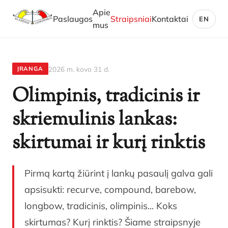
Apie
Paslaugos
Straipsniai
Kontaktai
EN
mus
2026 m. kovo 31 d.
ĮRANGA
Olimpinis, tradicinis ir
skriemulinis lankas:
skirtumai ir kurį rinktis
Pirmą kartą žiūrint į lankų pasaulį galva gali
apsisukti: recurve, compound, barebow,
longbow, tradicinis, olimpinis... Koks
skirtumas? Kurį rinktis? Šiame straipsnyje