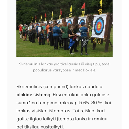
Skriemulinis lankas yra tiksliausias iš visų tipų, todėl
populiarus varžybose ir medžioklėje.
Skriemulinis (compound) lankas naudoja
blokinę sistemą
. Ekscentrikai lanko galuose
sumažina tempimo apkrovą iki 65–80 %, kai
lankas visiškai ištemptas. Tai reiškia, kad
galite ilgiau laikyti įtemptą lanką ir ramiau
bei tiksliau nusitaikyti.