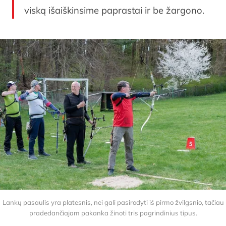
viską išaiškinsime paprastai ir be žargono.
Lankų pasaulis yra platesnis, nei gali pasirodyti iš pirmo žvilgsnio, tačiau
pradedančiajam pakanka žinoti tris pagrindinius tipus.