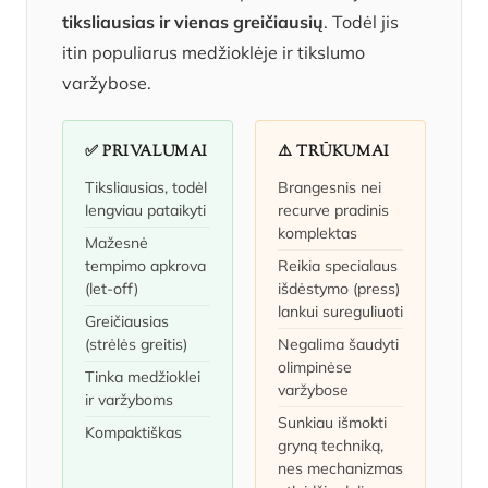
tiksliausias ir vienas greičiausių
. Todėl jis
itin populiarus medžioklėje ir tikslumo
varžybose.
✅ PRIVALUMAI
⚠️ TRŪKUMAI
Tiksliausias, todėl
Brangesnis nei
lengviau pataikyti
recurve pradinis
komplektas
Mažesnė
tempimo apkrova
Reikia specialaus
(let-off)
išdėstymo (press)
lankui sureguliuoti
Greičiausias
(strėlės greitis)
Negalima šaudyti
olimpinėse
Tinka medžioklei
varžybose
ir varžyboms
Sunkiau išmokti
Kompaktiškas
gryną techniką,
nes mechanizmas