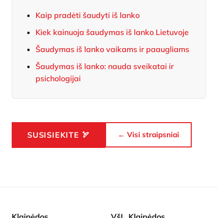
Kaip pradėti šaudyti iš lanko
Kiek kainuoja šaudymas iš lanko Lietuvoje
Šaudymas iš lanko vaikams ir paaugliams
Šaudymas iš lanko: nauda sveikatai ir
psichologijai
SUSISIEKITE 🏹
← Visi straipsniai
Klaipėdos
VšĮ „Klaipėdos