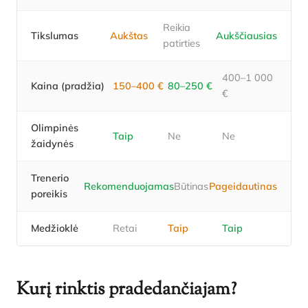
Reikia
Tikslumas
Aukštas
Aukščiausias
patirties
400–1 000
Kaina (pradžia)
150–400 €
80–250 €
€
Olimpinės
Taip
Ne
Ne
žaidynės
Trenerio
Rekomenduojamas
Būtinas
Pageidautinas
poreikis
Medžioklė
Retai
Taip
Taip
Kurį rinktis pradedančiajam?