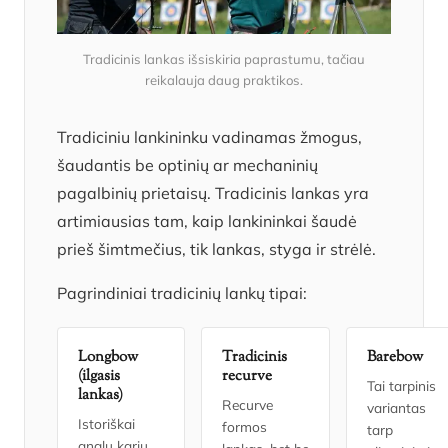
Tradicinis lankas išsiskiria paprastumu, tačiau
reikalauja daug praktikos.
Tradiciniu lankininku vadinamas žmogus,
šaudantis be optinių ar mechaninių
pagalbinių prietaisų. Tradicinis lankas yra
artimiausias tam, kaip lankininkai šaudė
prieš šimtmečius, tik lankas, styga ir strėlė.
Pagrindiniai tradicinių lankų tipai:
Longbow
Tradicinis
Barebow
(ilgasis
recurve
Tai tarpinis
lankas)
Recurve
variantas
Istoriškai
formos
tarp
anglų karių