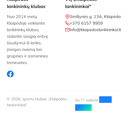
lankininkų klubas
lankininkai"
Nuo 2014 metų
Smiltynės g. 13A, Klaipėda
Klaipėdoje veikiantis
+370 6157 9909
lankininkų klubas,
info@klaipedoslankininkai.lt
siūlantis saugią erdvę
šaudymui iš lanko,
įrangos nuomą bei
grupines ir asmenines
treniruotes.
© 2026, sporto klubas „Klaipėdos
Web
Su 🤍 sukūrė
lankininkai“
Aloha