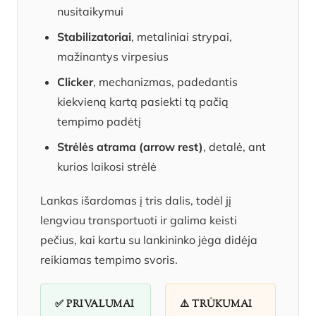
nusitaikymui
Stabilizatoriai
, metaliniai strypai,
mažinantys virpesius
Clicker
, mechanizmas, padedantis
kiekvieną kartą pasiekti tą pačią
tempimo padėtį
Strėlės atrama (arrow rest)
, detalė, ant
kurios laikosi strėlė
Lankas išardomas į tris dalis, todėl jį
lengviau transportuoti ir galima keisti
pečius, kai kartu su lankininko jėga didėja
reikiamas tempimo svoris.
✅ PRIVALUMAI
⚠️ TRŪKUMAI