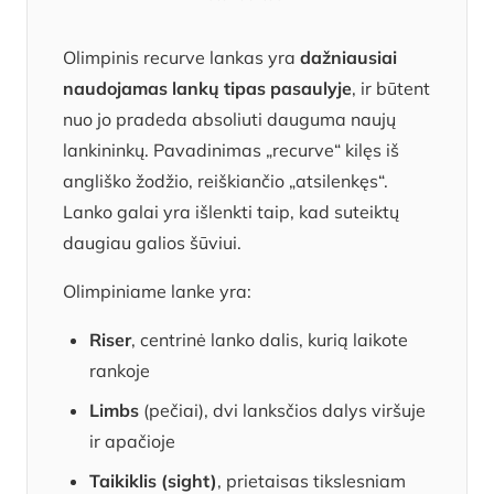
Olimpinis recurve lankas yra
dažniausiai
naudojamas lankų tipas pasaulyje
, ir būtent
nuo jo pradeda absoliuti dauguma naujų
lankininkų. Pavadinimas „recurve“ kilęs iš
angliško žodžio, reiškiančio „atsilenkęs“.
Lanko galai yra išlenkti taip, kad suteiktų
daugiau galios šūviui.
Olimpiniame lanke yra:
Riser
, centrinė lanko dalis, kurią laikote
rankoje
Limbs
(pečiai), dvi lanksčios dalys viršuje
ir apačioje
Taikiklis (sight)
, prietaisas tikslesniam