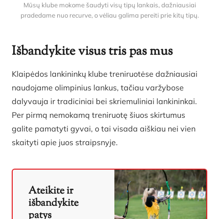
Mūsų klube mokome šaudyti visų tipų lankais, dažniausiai
pradedame nuo recurve, o vėliau galima pereiti prie kitų tipų.
Išbandykite visus tris pas mus
Klaipėdos lankininkų klube treniruotėse dažniausiai
naudojame olimpinius lankus, tačiau varžybose
dalyvauja ir tradiciniai bei skriemuliniai lankininkai.
Per pirmą nemokamą treniruotę šiuos skirtumus
galite pamatyti gyvai, o tai visada aiškiau nei vien
skaityti apie juos straipsnyje.
Ateikite ir
išbandykite
patys