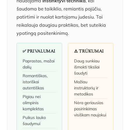
naudojama
instinktyvi technika
, kai
šaudoma be taikiklio, remiantis pojūčiu,
patirtimi ir nuolat kartojamu judesiu. Tai
reikalauja daugiau praktikos, bet suteikia
ypatingą pasitenkinimą.
✅ PRIVALUMAI
⚠️ TRŪKUMAI
Paprastas, mažai
Daug sunkiau
dalių
išmokti tiksliai
šaudyti
Romantiškas,
istoriškai
Mažiau
autentiškas
instruktorių ir
metodikos
Pigiau nei
olimpinis
Nėra geriausias
komplektas
pasirinkimas
visiškam naujokui
Puikus lauko
šaudymui