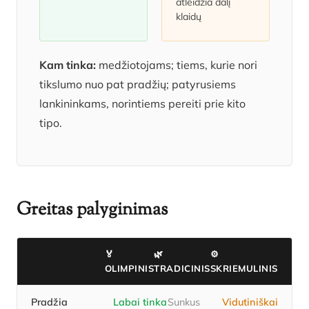
atleidžia dalį
klaidų
Kam tinka:
medžiotojams; tiems, kurie nori
tikslumo nuo pat pradžių; patyrusiems
lankininkams, norintiems pereiti prie kito
tipo.
Greitas palyginimas
🏅
🌿
⚙️
OLIMPINIS
TRADICINIS
SKRIEMULINIS
Pradžia
Labai tinka
Sunkus
Vidutiniškai