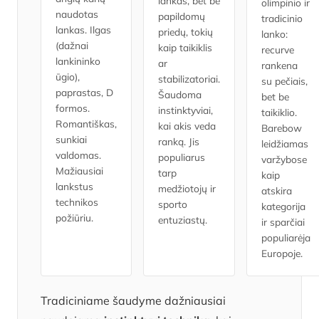
lankas, bet be
olimpinio ir
naudotas
papildomų
tradicinio
lankas. Ilgas
priedų, tokių
lanko:
(dažnai
kaip taikiklis
recurve
lankininko
ar
rankena
ūgio),
stabilizatoriai.
su pečiais,
paprastas, D
Šaudoma
bet be
formos.
instinktyviai,
taikiklio.
Romantiškas,
kai akis veda
Barebow
sunkiai
ranką. Jis
leidžiamas
valdomas.
populiarus
varžybose
Mažiausiai
tarp
kaip
lankstus
medžiotojų ir
atskira
technikos
sporto
kategorija
požiūriu.
entuziastų.
ir sparčiai
populiarėja
Europoje.
Tradiciniame šaudyme dažniausiai