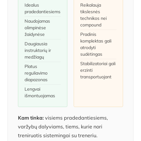
Idealus
Reikalauja
pradedantiesiems
tikslesnės
technikos nei
Naudojamas
compound
olimpinėse
žaidynėse
Pradinis
komplektas gali
Daugiausia
atrodyti
instruktorių ir
sudėtingas
medžiagų
Stabilizatoriai gali
Platus
erzinti
reguliavimo
transportuojant
diapazonas
Lengvai
išmontuojamas
Kam tinka:
visiems pradedantiesiems,
varžybų dalyviams, tiems, kurie nori
treniruotis sistemingai su treneriu.