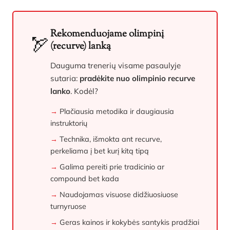
Rekomenduojame olimpinį
🏹
(recurve) lanką
Dauguma trenerių visame pasaulyje
sutaria:
pradėkite nuo olimpinio recurve
lanko
. Kodėl?
Plačiausia metodika ir daugiausia
instruktorių
Technika, išmokta ant recurve,
perkeliama į bet kurį kitą tipą
Galima pereiti prie tradicinio ar
compound bet kada
Naudojamas visuose didžiuosiuose
turnyruose
Geras kainos ir kokybės santykis pradžiai