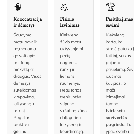
🧠
💪
🏆
Koncentracija
Fizinis
Pasitikėjimas
ir dėmesys
lavinimas
savimi
Šaudymo
Kiekvieno
Kiekvieną
metu beveik
šūvio metu
kartą, kai
neįmanoma
aktyvuojami
strėlė pataiko į
galvoti apie
pečių,
taikinį, vaikas
telefoną,
nugaros,
pajunta
mokyklą ar
rankų ir
pasiekimą. Šis
draugus. Visas
liemens
jausmas
dėmesys
raumenys.
kaupiasi, o
sutelkiamas į
Reguliarios
maži
kvėpavimą,
treniruotės
laimėjimai
laikyseną ir
stiprina
tampa
taikinį.
viršutinę kūno
tvirtesniu
Reguliari
dalį, gerina
savivertės
praktika
laikyseną ir
pagrindu
. Tai
gerina
koordinaciją.
ypač svarbu