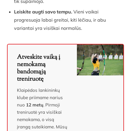
tik supainioja.
Leiskite augti savo tempu.
Vieni vaikai
progresuoja labai greitai, kiti lėčiau, ir abu
variantai yra visiškai normalūs.
Atveskite vaiką į
nemokamą
bandomąją
treniruotę
Klaipėdos lankininkų
klube priimame narius
nuo
12 metų
. Pirmoji
treniruotė yra visiškai
nemokama, o visą
įrangą suteikiame. Mūsų