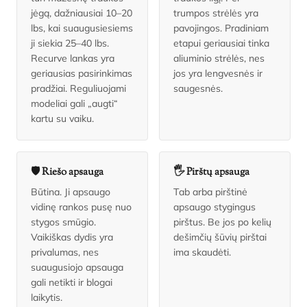
jėgą, dažniausiai 10–20
trumpos strėlės yra
lbs, kai suaugusiesiems
pavojingos. Pradiniam
ji siekia 25–40 lbs.
etapui geriausiai tinka
Recurve lankas yra
aliuminio strėlės, nes
geriausias pasirinkimas
jos yra lengvesnės ir
pradžiai. Reguliuojami
saugesnės.
modeliai gali „augti“
kartu su vaiku.
🛡️ Riešo apsauga
🖐️ Pirštų apsauga
Būtina. Ji apsaugo
Tab arba pirštinė
vidinę rankos pusę nuo
apsaugo stygingus
stygos smūgio.
pirštus. Be jos po kelių
Vaikiškas dydis yra
dešimčių šūvių pirštai
privalumas, nes
ima skaudėti.
suaugusiojo apsauga
gali netikti ir blogai
laikytis.