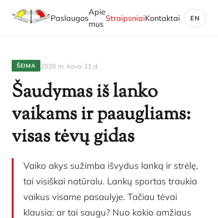
Apie
Paslaugos
Straipsniai
Kontaktai
EN
mus
2026 m. kovo 31 d.
ŠEIMA
Šaudymas iš lanko
vaikams ir paaugliams:
visas tėvų gidas
Vaiko akys sužimba išvydus lanką ir strėlę,
tai visiškai natūralu. Lankų sportas traukia
vaikus visame pasaulyje. Tačiau tėvai
klausia: ar tai saugu? Nuo kokio amžiaus