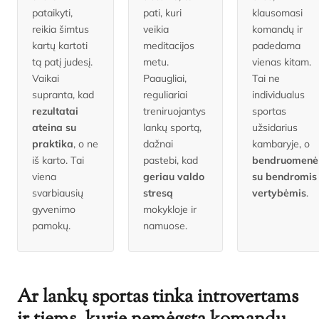
pataikyti,
pati, kuri
klausomasi
reikia šimtus
veikia
komandų ir
kartų kartoti
meditacijos
padedama
tą patį judesį.
metu.
vienas kitam.
Vaikai
Paaugliai,
Tai ne
supranta, kad
reguliariai
individualus
rezultatai
treniruojantys
sportas
ateina su
lankų sportą,
užsidarius
praktika
, o ne
dažnai
kambaryje, o
iš karto. Tai
pastebi, kad
bendruomenė
viena
geriau valdo
su bendromis
svarbiausių
stresą
vertybėmis
.
gyvenimo
mokykloje ir
pamokų.
namuose.
Ar lankų sportas tinka introvertams