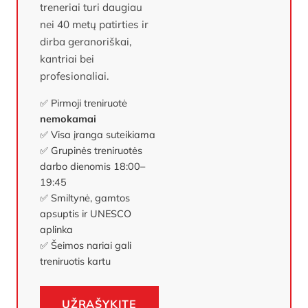
treneriai turi daugiau
nei 40 metų patirties ir
dirba geranoriškai,
kantriai bei
profesionaliai.
✅ Pirmoji treniruotė
nemokamai
✅ Visa įranga suteikiama
✅ Grupinės treniruotės
darbo dienomis 18:00–
19:45
✅ Smiltynė, gamtos
apsuptis ir UNESCO
aplinka
✅ Šeimos nariai gali
treniruotis kartu
UŽRAŠYKITE