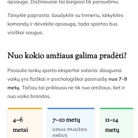
apsauga. Dažniausiai tai baigiasi tik paraudimu.
Taisyklė paprasta: šaudykite su treneriu, laikykitės
komandų ir dėvėkite apsaugą, tada sportas bus
visiškai saugus.
Nuo kokio amžiaus galima pradėti?
Pasaulio lankų sporto ekspertai sutaria: dauguma
vaikų yra fiziškai ir psichologiškai pasiruošę
nuo 7–9
metų
. Tačiau tai priklauso ne tik nuo amžiaus, bet ir
nuo vaiko brandos.
4–6
7–10 metų
11–14
metai
metų
GERAS PRADŽIOS
AMŽIUS