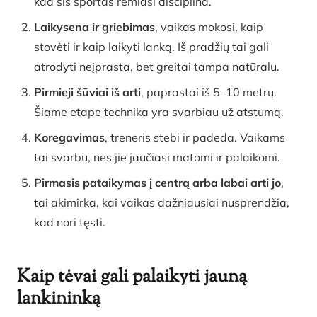
kad šis sportas remiasi disciplina.
Laikysena ir griebimas
, vaikas mokosi, kaip
stovėti ir kaip laikyti lanką. Iš pradžių tai gali
atrodyti neįprasta, bet greitai tampa natūralu.
Pirmieji šūviai iš arti
, paprastai iš 5–10 metrų.
Šiame etape technika yra svarbiau už atstumą.
Koregavimas
, treneris stebi ir padeda. Vaikams
tai svarbu, nes jie jaučiasi matomi ir palaikomi.
Pirmasis pataikymas į centrą arba labai arti jo
,
tai akimirka, kai vaikas dažniausiai nusprendžia,
kad nori tęsti.
Kaip tėvai gali palaikyti jauną
lankininką