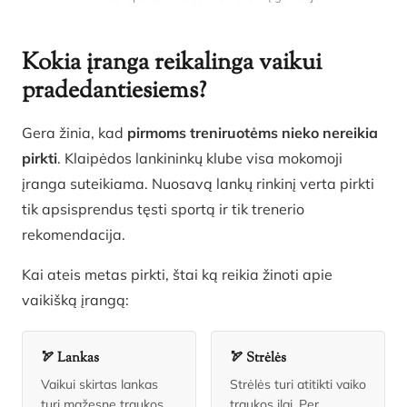
Kokia įranga reikalinga vaikui
pradedantiesiems?
Gera žinia, kad
pirmoms treniruotėms nieko nereikia
pirkti
. Klaipėdos lankininkų klube visa mokomoji
įranga suteikiama. Nuosavą lankų rinkinį verta pirkti
tik apsisprendus tęsti sportą ir tik trenerio
rekomendacija.
Kai ateis metas pirkti, štai ką reikia žinoti apie
vaikišką įrangą:
🏹 Lankas
🏹 Strėlės
Vaikui skirtas lankas
Strėlės turi atitikti vaiko
turi mažesnę traukos
traukos ilgį. Per