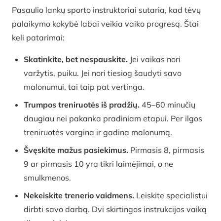
Pasaulio lankų sporto instruktoriai sutaria, kad tėvų
palaikymo kokybė labai veikia vaiko progresą. Štai
keli patarimai:
Skatinkite, bet nespauskite.
Jei vaikas nori
varžytis, puiku. Jei nori tiesiog šaudyti savo
malonumui, tai taip pat vertinga.
Trumpos treniruotės iš pradžių.
45–60 minučių
daugiau nei pakanka pradiniam etapui. Per ilgos
treniruotės vargina ir gadina malonumą.
Švęskite mažus pasiekimus.
Pirmasis 8, pirmasis
9 ar pirmasis 10 yra tikri laimėjimai, o ne
smulkmenos.
Nekeiskite trenerio vaidmens.
Leiskite specialistui
dirbti savo darbą. Dvi skirtingos instrukcijos vaiką