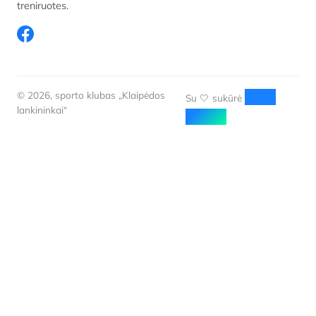
treniruotes.
© 2026, sporto klubas „Klaipėdos
Web
Su 🤍 sukūrė
lankininkai“
Aloha