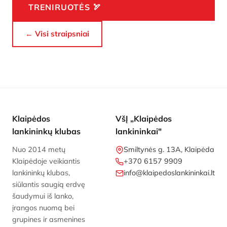
TRENIRUOTĖS 🏹
← Visi straipsniai
Klaipėdos
VšĮ „Klaipėdos
lankininkų klubas
lankininkai"
Nuo 2014 metų
Smiltynės g. 13A, Klaipėda
Klaipėdoje veikiantis
+370 6157 9909
lankininkų klubas,
info@klaipedoslankininkai.lt
siūlantis saugią erdvę
šaudymui iš lanko,
įrangos nuomą bei
grupines ir asmenines