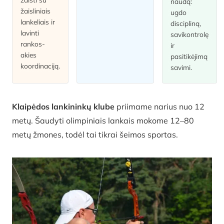
naudą:
žaisliniais
ugdo
lankeliais ir
discipliną,
lavinti
savikontrolę
rankos-
ir
akies
pasitikėjimą
koordinaciją.
savimi.
Klaipėdos lankininkų klube
priimame narius nuo 12
metų. Šaudyti olimpiniais lankais mokome 12–80
metų žmones, todėl tai tikrai šeimos sportas.