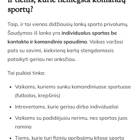
ir tiems, kurie nemėgsta komandų
sportų?
Taip, ir tai vienas didžiausių lankų sporto privalumų.
Šaudymas iš lanko yra
individualus sportas be
kontakto ir komandinio spaudimo
. Vaikas varžosi
pats su savimi, kiekvieną kartą stengdamasis
pataikyti geriau nei anksčiau.
Tai puikiai tinka:
Vaikams, kuriems sunku komandiniuose sportuose
(futbolas, krepšinis)
Introvertams, kurie geriau dirba individualiai
Vaikams su padidėjusiu nerimu, nes sportas juos
ramina
Tiems, kurie turi fizinių apribojimų kitose sporto