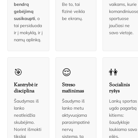
bendrą
Be to, tai
vaikams, kurie
gebėjimą
fizinė veikla
komandiniuos
susikaupti
, o
be ekranų.
sportuose
tai persiduoda
jaučiasi ne
ir į mokyklą, ir į
savo vietoje.
namų aplinką.
🎯
😌
👫
Kantrybė ir
Streso
Socialinis
disciplina
mažinimas
ryšys
Šaudymas iš
Šaudymo iš
Lankų sportas
lanko
lanko metu
ugdo pagarbą
neatleidžia
aktyvuojama
kitiems:
skubėjimo.
parasimpatinė
šaudykloje
Norint išmokti
nervų
laukiama savo
tiksliai
sistema, ta
eilės,