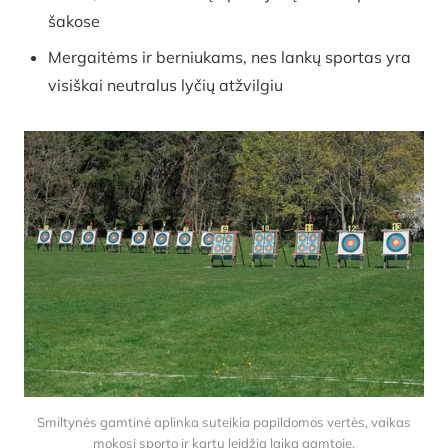
šakose
Mergaitėms ir berniukams, nes lankų sportas yra
visiškai neutralus lyčių atžvilgiu
Smiltynės gamtinė aplinka suteikia papildomos vertės, vaikas
mokosi sporto ir kartu leidžia laiką gamtoje.