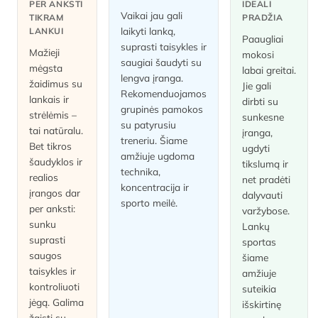
PER ANKSTI
IDEALI
Vaikai jau gali
TIKRAM
PRADŽIA
laikyti lanką,
LANKUI
Paaugliai
suprasti taisykles ir
Mažieji
mokosi
saugiai šaudyti su
mėgsta
labai greitai.
lengva įranga.
žaidimus su
Jie gali
Rekomenduojamos
lankais ir
dirbti su
grupinės pamokos
strėlėmis –
sunkesne
su patyrusiu
tai natūralu.
įranga,
treneriu. Šiame
Bet tikros
ugdyti
amžiuje ugdoma
šaudyklos ir
tikslumą ir
technika,
realios
net pradėti
koncentracija ir
įrangos dar
dalyvauti
sporto meilė.
per anksti:
varžybose.
sunku
Lankų
suprasti
sportas
saugos
šiame
taisykles ir
amžiuje
kontroliuoti
suteikia
jėgą. Galima
išskirtinę
žaisti su