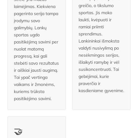
greičio, o tikslumo
laimėjimas. Kiekviena
sportas. Jis moko
pagerinta serija tampa
laukti, kvėpuoti ir
įrodymu savo
ramiai priimti
galimybių. Lankų
sprendimus.
sportas ugdo
Lankininkai išmoksta
pasitikėjimą savimi per
valdyti nusivylimą po
nuolat matomą
nesėkmingos serijos,
progresą, kai gali
išlaikyti ramybę ir vėl
stebėti savo rezultatus
susikoncentruoti. Tai
ir aiškiai jausti augimą.
gebėjimai, kurie
Tai ypač vertinga
praverčia ir
vaikams ir žmonėms,
kasdieniame gyvenime.
kuriems trūksta
pasitikėjimo savimi.
🤝