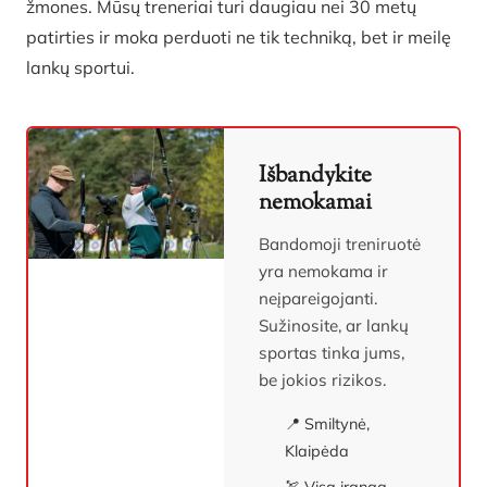
žmones. Mūsų treneriai turi daugiau nei 30 metų
patirties ir moka perduoti ne tik techniką, bet ir meilę
lankų sportui.
Išbandykite
nemokamai
Bandomoji treniruotė
yra nemokama ir
neįpareigojanti.
Sužinosite, ar lankų
sportas tinka jums,
be jokios rizikos.
📍 Smiltynė,
Klaipėda