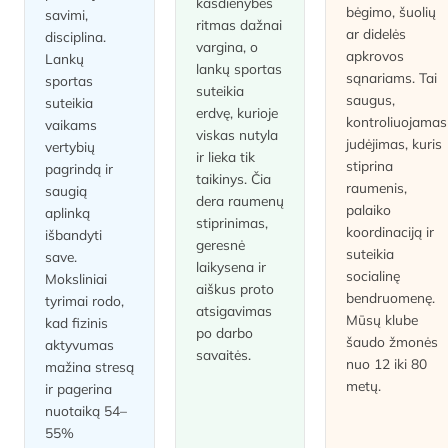
kasdienybės
bėgimo, šuolių
savimi,
ritmas dažnai
ar didelės
disciplina.
vargina, o
apkrovos
Lankų
lankų sportas
sąnariams. Tai
sportas
suteikia
saugus,
suteikia
erdvę, kurioje
kontroliuojamas
vaikams
viskas nutyla
judėjimas, kuris
vertybių
ir lieka tik
stiprina
pagrindą ir
taikinys. Čia
raumenis,
saugią
dera raumenų
palaiko
aplinką
stiprinimas,
koordinaciją ir
išbandyti
geresnė
suteikia
save.
laikysena ir
socialinę
Moksliniai
aiškus proto
bendruomenę.
tyrimai rodo,
atsigavimas
Mūsų klube
kad fizinis
po darbo
šaudo žmonės
aktyvumas
savaitės.
nuo 12 iki 80
mažina stresą
metų.
ir pagerina
nuotaiką 54–
55%