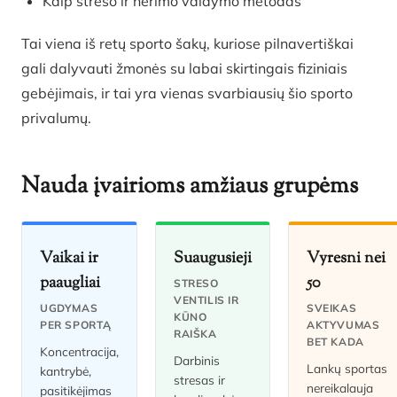
Kaip streso ir nerimo valdymo metodas
Tai viena iš retų sporto šakų, kuriose pilnavertiškai
gali dalyvauti žmonės su labai skirtingais fiziniais
gebėjimais, ir tai yra vienas svarbiausių šio sporto
privalumų.
Nauda įvairioms amžiaus grupėms
Vaikai ir
Suaugusieji
Vyresni nei
paaugliai
50
STRESO
VENTILIS IR
UGDYMAS
SVEIKAS
KŪNO
PER SPORTĄ
AKTYVUMAS
RAIŠKA
BET KADA
Koncentracija,
Darbinis
Lankų sportas
kantrybė,
stresas ir
nereikalauja
pasitikėjimas