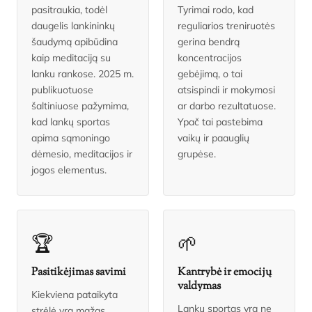
pasitraukia, todėl
Tyrimai rodo, kad
daugelis lankininkų
reguliarios treniruotės
šaudymą apibūdina
gerina bendrą
kaip meditaciją su
koncentracijos
lanku rankose. 2025 m.
gebėjimą, o tai
publikuotuose
atsispindi ir mokymosi
šaltiniuose pažymima,
ar darbo rezultatuose.
kad lankų sportas
Ypač tai pastebima
apima sąmoningo
vaikų ir paauglių
dėmesio, meditacijos ir
grupėse.
jogos elementus.
🏆
🌱
Pasitikėjimas savimi
Kantrybė ir emocijų
valdymas
Kiekviena pataikyta
Lankų sportas yra ne
strėlė yra mažas