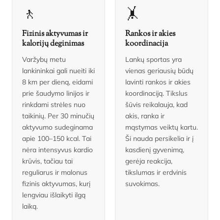
🚶
🤸
Fizinis aktyvumas ir
Rankos ir akies
kalorijų deginimas
koordinacija
Varžybų metu
Lankų sportas yra
lankininkai gali nueiti iki
vienas geriausių būdų
8 km per dieną, eidami
lavinti rankos ir akies
prie šaudymo linijos ir
koordinaciją. Tikslus
rinkdami strėles nuo
šūvis reikalauja, kad
taikinių. Per 30 minučių
akis, ranka ir
aktyvumo sudeginama
mąstymas veiktų kartu.
apie 100–150 kcal. Tai
Ši nauda persikelia ir į
nėra intensyvus kardio
kasdienį gyvenimą,
krūvis, tačiau tai
gerėja reakcija,
reguliarus ir malonus
tikslumas ir erdvinis
fizinis aktyvumas, kurį
suvokimas.
lengviau išlaikyti ilgą
laiką.