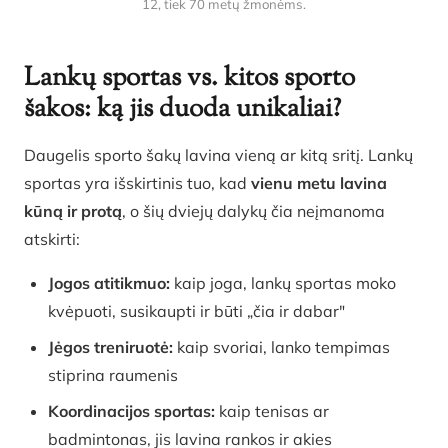
12, tiek 70 metų žmonėms.
Lankų sportas vs. kitos sporto
šakos: ką jis duoda unikaliai?
Daugelis sporto šakų lavina vieną ar kitą sritį. Lankų
sportas yra išskirtinis tuo, kad
vienu metu lavina
kūną ir protą
, o šių dviejų dalykų čia neįmanoma
atskirti:
Jogos atitikmuo:
kaip joga, lankų sportas moko
kvėpuoti, susikaupti ir būti „čia ir dabar"
Jėgos treniruotė:
kaip svoriai, lanko tempimas
stiprina raumenis
Koordinacijos sportas:
kaip tenisas ar
badmintonas, jis lavina rankos ir akies