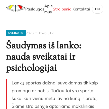
Apie
Paslaugos
Straipsniai
Kontaktai
EN
mus
2026 m. kovo 31 d.
SVEIKATA
Šaudymas iš lanko:
nauda sveikatai ir
psichologijai
Lankų sportas dažnai suvokiamas tik kaip
pramoga ar hobis. Tačiau tai yra sporto
šaka, kuri vienu metu lavina kūną ir protą.
Šiame straipsnyje aptariama moksliniais