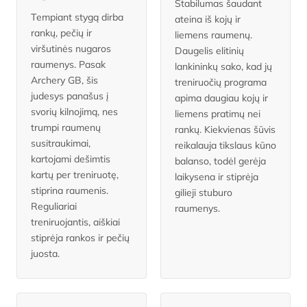
Stabilumas šaudant
Tempiant stygą dirba
ateina iš kojų ir
rankų, pečių ir
liemens raumenų.
viršutinės nugaros
Daugelis elitinių
raumenys. Pasak
lankininkų sako, kad jų
Archery GB, šis
treniruočių programa
judesys panašus į
apima daugiau kojų ir
svorių kilnojimą, nes
liemens pratimų nei
trumpi raumenų
rankų. Kiekvienas šūvis
susitraukimai,
reikalauja tikslaus kūno
kartojami dešimtis
balanso, todėl gerėja
kartų per treniruotę,
laikysena ir stiprėja
stiprina raumenis.
gilieji stuburo
Reguliariai
raumenys.
treniruojantis, aiškiai
stiprėja rankos ir pečių
juosta.