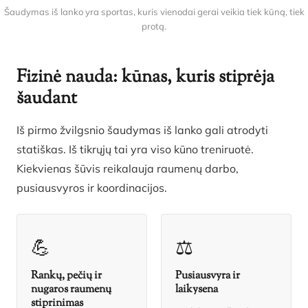
Šaudymas iš lanko yra sportas, kuris vienodai gerai veikia tiek kūną, tiek
protą.
Fizinė nauda: kūnas, kuris stiprėja
šaudant
Iš pirmo žvilgsnio šaudymas iš lanko gali atrodyti
statiškas. Iš tikrųjų tai yra viso kūno treniruotė.
Kiekvienas šūvis reikalauja raumenų darbo,
pusiausvyros ir koordinacijos.
💪
⚖️
Rankų, pečių ir
Pusiausvyra ir
nugaros raumenų
laikysena
stiprinimas