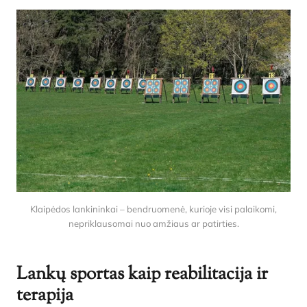
Klaipėdos lankininkai – bendruomenė, kurioje visi palaikomi,
nepriklausomai nuo amžiaus ar patirties.
Lankų sportas kaip reabilitacija ir
terapija