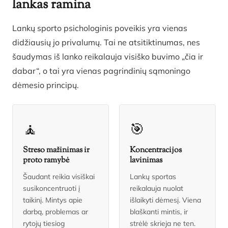
lankas ramina
Lankų sporto psichologinis poveikis yra vienas
didžiausių jo privalumų. Tai ne atsitiktinumas, nes
šaudymas iš lanko reikalauja visiško buvimo „čia ir
dabar“, o tai yra vienas pagrindinių sąmoningo
dėmesio principų.
🧘
🎯
Streso mažinimas ir
Koncentracijos
proto ramybė
lavinimas
Šaudant reikia visiškai
Lankų sportas
susikoncentruoti į
reikalauja nuolat
taikinį. Mintys apie
išlaikyti dėmesį. Viena
darbą, problemas ar
blaškanti mintis, ir
rytojų tiesiog
strėlė skrieja ne ten.