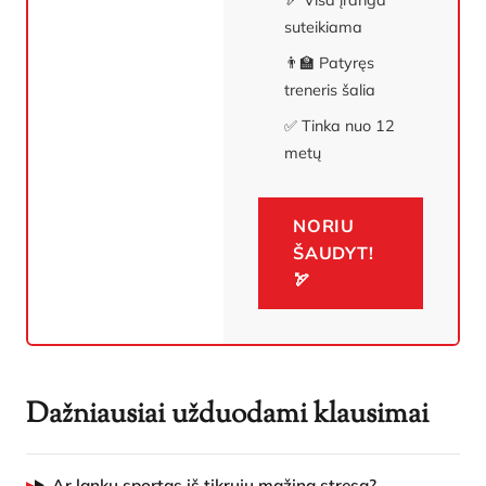
🏹 Visa įranga
suteikiama
👨‍🏫 Patyręs
treneris šalia
✅ Tinka nuo 12
metų
NORIU
ŠAUDYT!
🏹
Dažniausiai užduodami klausimai
Ar lankų sportas iš tikrųjų mažina stresą?