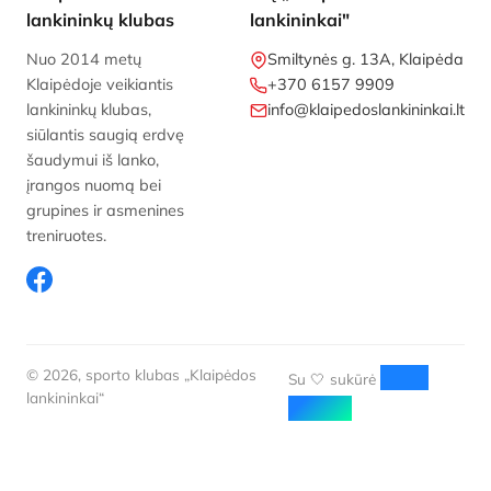
lankininkų klubas
lankininkai"
Nuo 2014 metų
Smiltynės g. 13A, Klaipėda
Klaipėdoje veikiantis
+370 6157 9909
lankininkų klubas,
info@klaipedoslankininkai.lt
siūlantis saugią erdvę
šaudymui iš lanko,
įrangos nuomą bei
grupines ir asmenines
treniruotes.
© 2026, sporto klubas „Klaipėdos
Web
Su 🤍 sukūrė
lankininkai“
Aloha