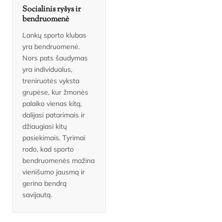
Socialinis ryšys ir
bendruomenė
Lankų sporto klubas
yra bendruomenė.
Nors pats šaudymas
yra individualus,
treniruotės vyksta
grupėse, kur žmonės
palaiko vienas kitą,
dalijasi patarimais ir
džiaugiasi kitų
pasiekimais. Tyrimai
rodo, kad sporto
bendruomenės mažina
vienišumo jausmą ir
gerina bendrą
savijautą.