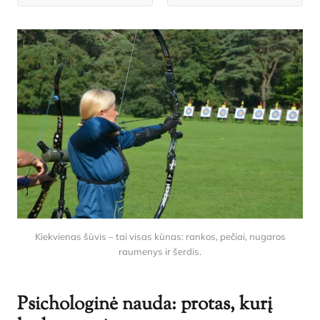
Kiekvienas šūvis – tai visas kūnas: rankos, pečiai, nugaros
raumenys ir šerdis.
Psichologinė nauda: protas, kurį