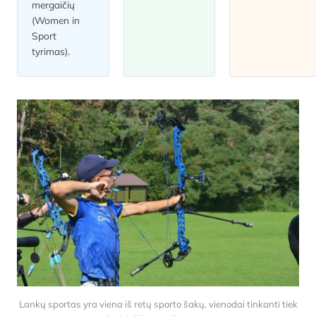
mergaičių
(Women in
Sport
tyrimas).
Lankų sportas yra viena iš retų sporto šakų, vienodai tinkanti tiek